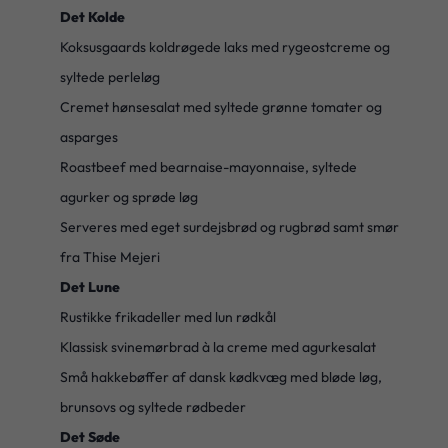
Det Kolde
Koksusgaards koldrøgede laks med rygeostcreme og
syltede perleløg
Cremet hønsesalat med syltede grønne tomater og
asparges
Roastbeef med bearnaise-mayonnaise, syltede
agurker og sprøde løg
Serveres med eget surdejsbrød og rugbrød samt smør
fra Thise Mejeri
Det Lune
Rustikke frikadeller med lun rødkål
Klassisk svinemørbrad à la creme med agurkesalat
Små hakkebøffer af dansk kødkvæg med bløde løg,
brunsovs og syltede rødbeder
Det Søde