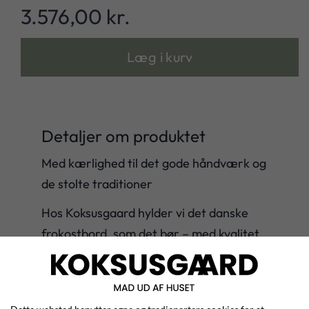
3.576,00 kr.
Læg i kurv
Detaljer om produktet
Med kærlighed til det gode håndværk og
de stolte traditioner
Hos Koksusgaard hylder vi det danske
frokostbord, som det bør – med kvalitet,
omtanke og respekt for traditionerne.
Vores klassiske frokostbuffet er en hyldest
til de gode, gamle dyder i det danske