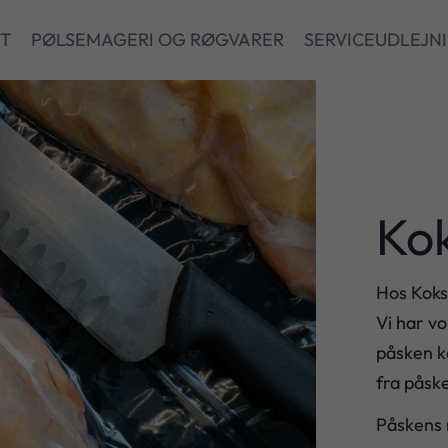
ET
PØLSEMAGERI OG RØGVARER
SERVICEUDLEJN
Ko
Hos Koksu
Vi har vo
påsken k
fra påske
Påskens m