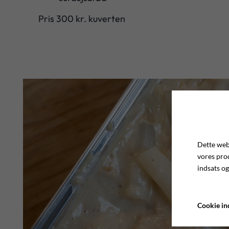
Pris 300 kr. kuverten
Dette webs
vores pro
indsats og
Cookie ind