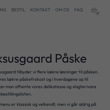
ING
BESTIL
KONTAKT
OM OS
FAQ

0
ksusgaard Påske
sgaard tilbyder vi flere lækre løsninger til påsken.
res lækre påskefrokost og i hverdagene op til
an man afhente vores delikatesse og slagterivare
bestillingslisten.
enu er klassisk og velkendt, men vi går aldrig på