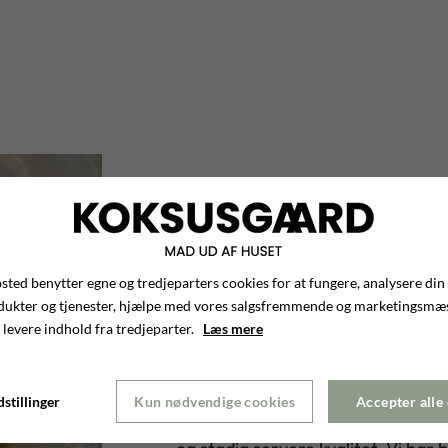
Påske bestill
ted benytter egne og tredjeparters cookies for at fungere, analysere din
dukter og tjenester, hjælpe med vores salgsfremmende og marketingsmæ
Hos Koksusgaard har vi hvert år vore
 levere indhold fra tredjeparter.
Læs mere
slagteri, delikatesse og røgeri, d
smagsfulde.
stillinger
Kun nødvendige cookies
Accepter alle
Skal du til familiesammenskudsgilde