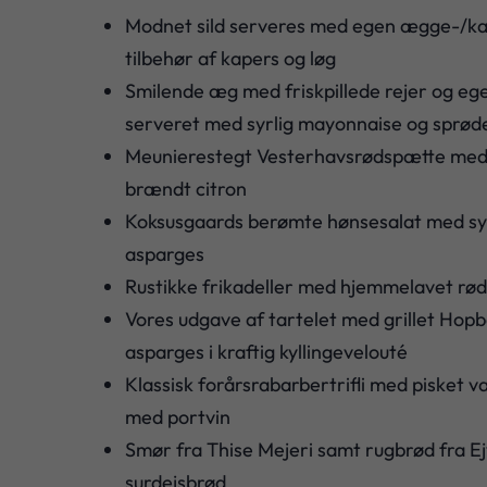
Modnet sild serveres med egen ægge-/kar
tilbehør af kapers og løg
Smilende æg med friskpillede rejer og ege
serveret med syrlig mayonnaise og sprød
Meunierestegt Vesterhavsrødspætte med
brændt citron
Koksusgaards berømte hønsesalat med sy
asparges
Rustikke frikadeller med hjemmelavet rø
Vores udgave af tartelet med grillet Hopba
asparges i kraftig kyllingevelouté
Klassisk forårsrabarbertrifli med pisket 
med portvin
Smør fra Thise Mejeri samt rugbrød fra Ej
surdejsbrød