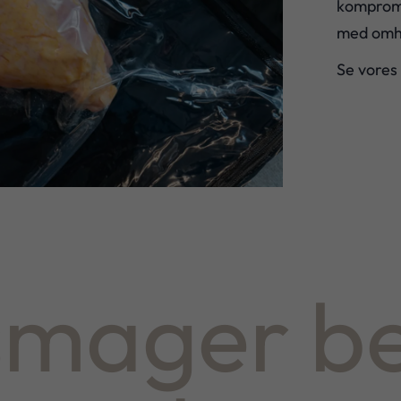
kompromi
med omhu
Se vores
smager be