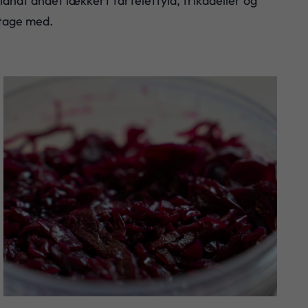
blandt andet lækkert tarteletfyld, frikadeller og
 tage med.