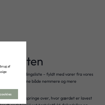
ingslisten
 brug af
ssige
s påskebestillingsliste – fyldt med varer fra vores
er gør påskedagene både nemmere og mere
 cookies
, kan du nemt springe over, hvor gærdet er lavest