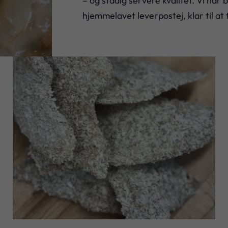
– og stadig servere kvalitet. Vi har 
hjemmelavet leverpostej, klar til at