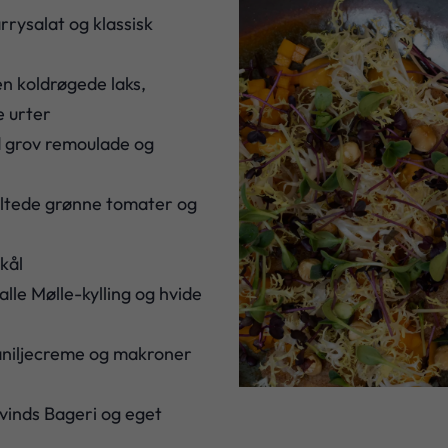
rysalat og klassisk
n koldrøgede laks,
e urter
 grov remoulade og
ltede grønne tomater og
dkål
lle Mølle-kylling og hvide
vaniljecreme og makroner
vinds Bageri og eget