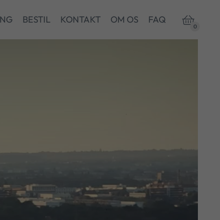
ING
BESTIL
KONTAKT
OM OS
FAQ

0