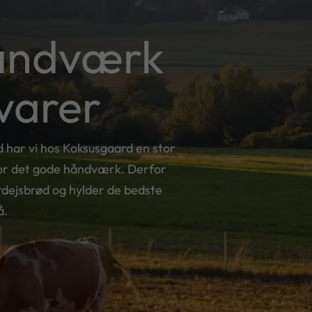
åndværk
åvarer
d har vi hos Koksusgaard en stor
 for det gode håndværk. Derfor
urdejsbrød og hylder de bedste
å.