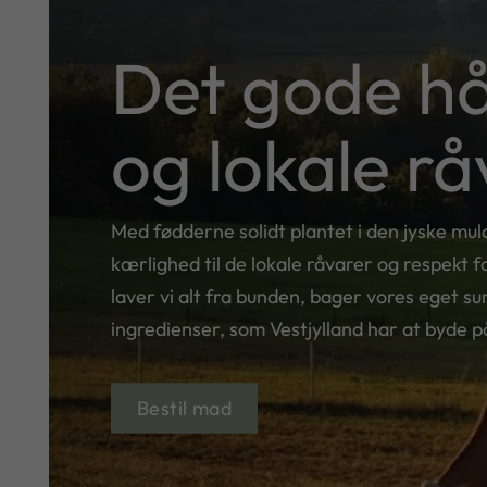
Det gode h
og lokale r
Med fødderne solidt plantet i den jyske mul
kærlighed til de lokale råvarer og respekt
laver vi alt fra bunden, bager vores eget s
ingredienser, som Vestjylland har at byde p
Bestil mad