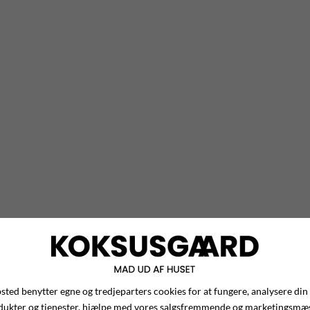
ted benytter egne og tredjeparters cookies for at fungere, analysere din
dukter og tjenester, hjælpe med vores salgsfremmende og marketingsmæ