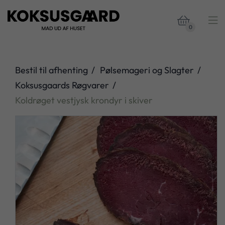


0
Bestil til afhenting
Pølsemageri og Slagter
Koksusgaards Røgvarer
Koldrøget vestjysk krondyr i skiver