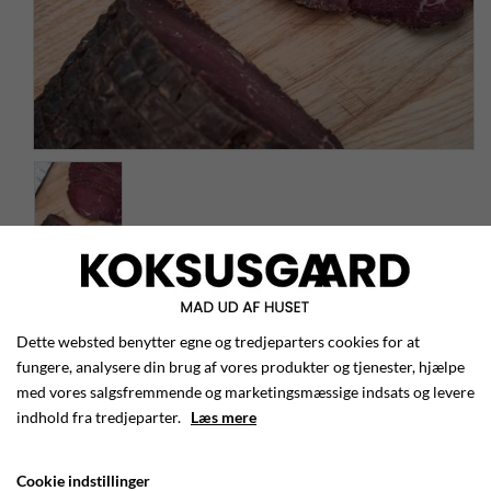
Koldrøget vestjysk krondyr i
skiver
Dette websted benytter egne og tredjeparters cookies for at
Koldrøget vestjysk krondyr i skiver. Sælges i
fungere, analysere din brug af vores produkter og tjenester, hjælpe
med vores salgsfremmende og marketingsmæssige indsats og levere
pakker med 200 gram.
indhold fra tredjeparter.
Læs mere
Ønsket leveringsdato
Cookie indstillinger