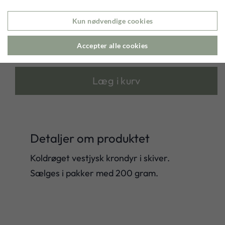
Kun nødvendige cookies


Accepter alle cookies
65,00 kr.
Læg i kurv
Detaljer om produktet
Koldrøget vestjysk krondyr i skiver.
Sælges i pakker med 200 gram.