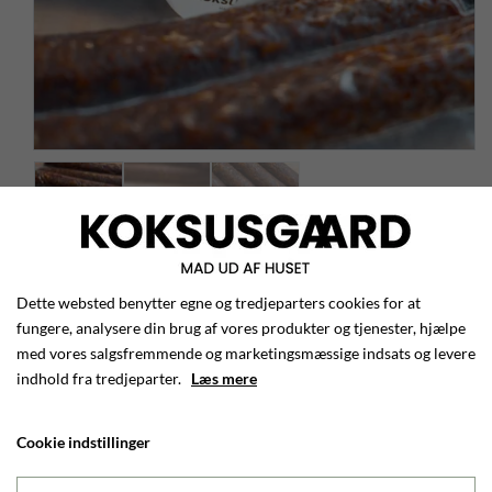
Koksusgaard´s øl-pølser med
vestjysk krondyr
Dette websted benytter egne og tredjeparters cookies for at
fungere, analysere din brug af vores produkter og tjenester, hjælpe
med vores salgsfremmende og marketingsmæssige indsats og levere
pakker a 200 g.
indhold fra tredjeparter.
Læs mere
Ønsket leveringsdato
Cookie indstillinger