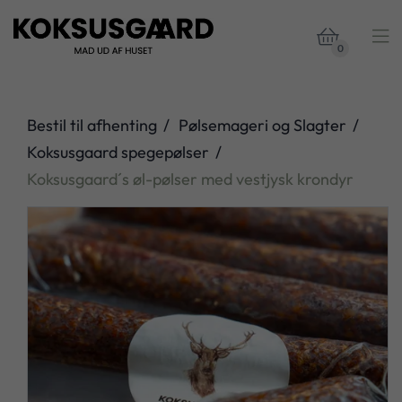


0
Bestil til afhenting
Pølsemageri og Slagter
Koksusgaard spegepølser
Koksusgaard´s øl-pølser med vestjysk krondyr