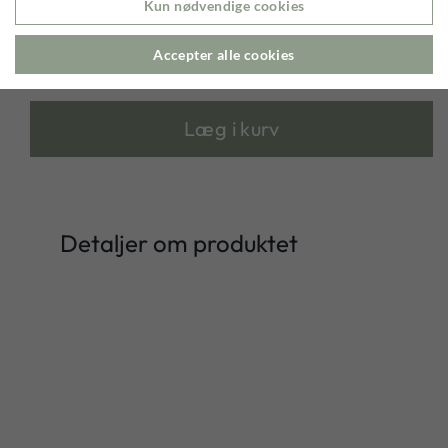
Kun nødvendige cookies


Accepter alle cookies
75,00 kr.
Læg i kurv
Detaljer om produktet